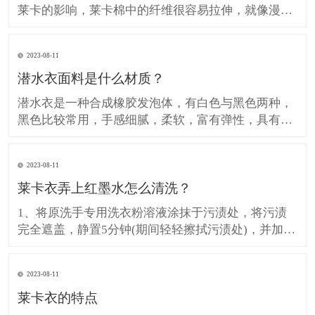
莱卡的影响，莱卡棉中的纤维很容易拉伸，就像漫画
中的橡胶人一样，可以自由拉伸，在不受力的时刻可
以恢复原状。这一特点适用于不易起皱且弹性极佳的
2023-08-11
服装，可用于牛仔裤而不是熨平。 起球不容易。莱卡
潜水衣面料是什么材质？
棉在织造过程中有一个烧毛过程。 缺点： 它对人体
有害。由于加入
潜水衣是一种合成橡胶发泡体，有白色与黑色两种，
黑色比较常用，手感细腻，柔软，富有弹性，具有防
震，保温，弹性，不透水，不透气等特点。潜水衣分
为表布和里布，表布材质一般为莱卡和尼龙，里布材
2023-08-11
质为发泡橡胶。 潜水衣 常见的潜水衣是采用发泡橡
莱卡衣弄上红墨水怎么清洗？
胶制成的，比较好的有氯丁橡胶，采用三明治形式，
用尼龙布或莱卡布包
1、将原洗手专用洗衣粉溶液涂抹于污渍处，将污渍
完全遮盖，静置5分钟(期间轻轻擦拭污渍处)，并加入
洗衣粉定期清洗; 2、如通过以上方法不能去除污渍,然
后把衣服在一个盆地,盆底彩色部分,用蓝色月光布颜
2023-08-11
色污渍净规范(600克)帽测量四分之一净帽(10克)布颜
莱卡衣的特点
色污渍和1/4帽(10克)衣领净,倒在污渍处