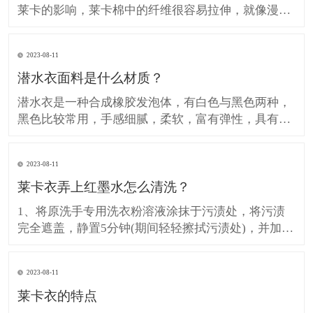
莱卡的影响，莱卡棉中的纤维很容易拉伸，就像漫画
中的橡胶人一样，可以自由拉伸，在不受力的时刻可
以恢复原状。这一特点适用于不易起皱且弹性极佳的
2023-08-11
服装，可用于牛仔裤而不是熨平。 起球不容易。莱卡
潜水衣面料是什么材质？
棉在织造过程中有一个烧毛过程。 缺点： 它对人体
有害。由于加入
潜水衣是一种合成橡胶发泡体，有白色与黑色两种，
黑色比较常用，手感细腻，柔软，富有弹性，具有防
震，保温，弹性，不透水，不透气等特点。潜水衣分
为表布和里布，表布材质一般为莱卡和尼龙，里布材
2023-08-11
质为发泡橡胶。 潜水衣 常见的潜水衣是采用发泡橡
莱卡衣弄上红墨水怎么清洗？
胶制成的，比较好的有氯丁橡胶，采用三明治形式，
用尼龙布或莱卡布包
1、将原洗手专用洗衣粉溶液涂抹于污渍处，将污渍
完全遮盖，静置5分钟(期间轻轻擦拭污渍处)，并加入
洗衣粉定期清洗; 2、如通过以上方法不能去除污渍,然
后把衣服在一个盆地,盆底彩色部分,用蓝色月光布颜
2023-08-11
色污渍净规范(600克)帽测量四分之一净帽(10克)布颜
莱卡衣的特点
色污渍和1/4帽(10克)衣领净,倒在污渍处