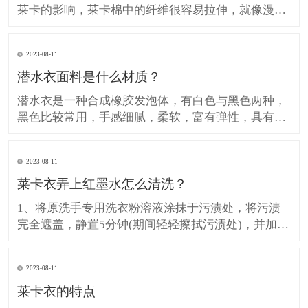
莱卡的影响，莱卡棉中的纤维很容易拉伸，就像漫画
中的橡胶人一样，可以自由拉伸，在不受力的时刻可
以恢复原状。这一特点适用于不易起皱且弹性极佳的
2023-08-11
服装，可用于牛仔裤而不是熨平。 起球不容易。莱卡
潜水衣面料是什么材质？
棉在织造过程中有一个烧毛过程。 缺点： 它对人体
有害。由于加入
潜水衣是一种合成橡胶发泡体，有白色与黑色两种，
黑色比较常用，手感细腻，柔软，富有弹性，具有防
震，保温，弹性，不透水，不透气等特点。潜水衣分
为表布和里布，表布材质一般为莱卡和尼龙，里布材
2023-08-11
质为发泡橡胶。 潜水衣 常见的潜水衣是采用发泡橡
莱卡衣弄上红墨水怎么清洗？
胶制成的，比较好的有氯丁橡胶，采用三明治形式，
用尼龙布或莱卡布包
1、将原洗手专用洗衣粉溶液涂抹于污渍处，将污渍
完全遮盖，静置5分钟(期间轻轻擦拭污渍处)，并加入
洗衣粉定期清洗; 2、如通过以上方法不能去除污渍,然
后把衣服在一个盆地,盆底彩色部分,用蓝色月光布颜
2023-08-11
色污渍净规范(600克)帽测量四分之一净帽(10克)布颜
莱卡衣的特点
色污渍和1/4帽(10克)衣领净,倒在污渍处