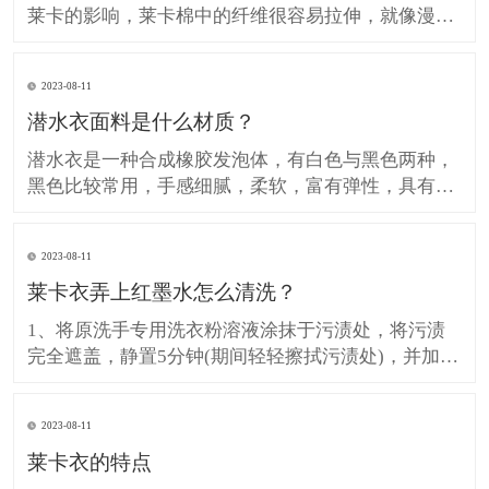
莱卡的影响，莱卡棉中的纤维很容易拉伸，就像漫画
中的橡胶人一样，可以自由拉伸，在不受力的时刻可
以恢复原状。这一特点适用于不易起皱且弹性极佳的
2023-08-11
服装，可用于牛仔裤而不是熨平。 起球不容易。莱卡
潜水衣面料是什么材质？
棉在织造过程中有一个烧毛过程。 缺点： 它对人体
有害。由于加入
潜水衣是一种合成橡胶发泡体，有白色与黑色两种，
黑色比较常用，手感细腻，柔软，富有弹性，具有防
震，保温，弹性，不透水，不透气等特点。潜水衣分
为表布和里布，表布材质一般为莱卡和尼龙，里布材
2023-08-11
质为发泡橡胶。 潜水衣 常见的潜水衣是采用发泡橡
莱卡衣弄上红墨水怎么清洗？
胶制成的，比较好的有氯丁橡胶，采用三明治形式，
用尼龙布或莱卡布包
1、将原洗手专用洗衣粉溶液涂抹于污渍处，将污渍
完全遮盖，静置5分钟(期间轻轻擦拭污渍处)，并加入
洗衣粉定期清洗; 2、如通过以上方法不能去除污渍,然
后把衣服在一个盆地,盆底彩色部分,用蓝色月光布颜
2023-08-11
色污渍净规范(600克)帽测量四分之一净帽(10克)布颜
莱卡衣的特点
色污渍和1/4帽(10克)衣领净,倒在污渍处